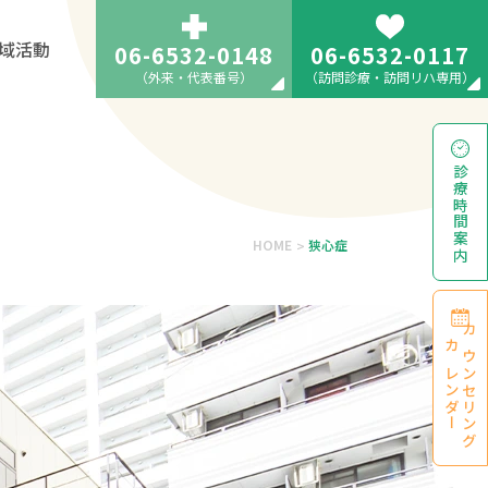
域活動
06-6532-0148
06-6532-0117
（外来・代表番号）
（訪問診療・訪問リハ専用）
診療時間
案内
HOME
狭心症
>
カウンセリング
カレンダー