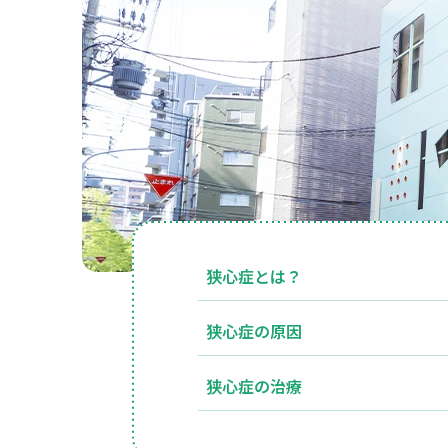
心
症
の
治
療
は
四
ツ
橋
診
療
狭心症とは？
所
狭心症の原因
狭心症の治療