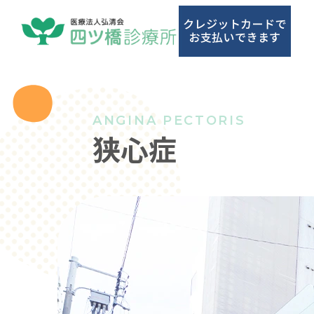
大
阪
市
西
区
ANGINA PECTORIS
の
狭心症
四
ツ
橋・
西
大
橋・
心
斎
橋
で
狭