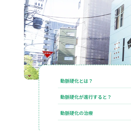
脈
硬
化
の
治
療
は
四
ツ
橋
診
動脈硬化とは？
療
所
動脈硬化が進行すると？
動脈硬化の治療