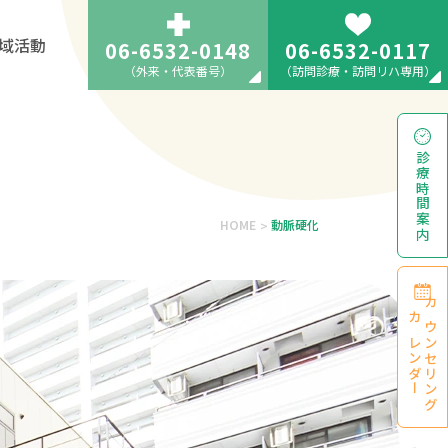
域活動
06-6532-0148
06-6532-0117
（外来・代表番号）
（訪問診療・訪問リハ専用）
診療時間
案内
HOME
動脈硬化
>
カウンセリング
カレンダー