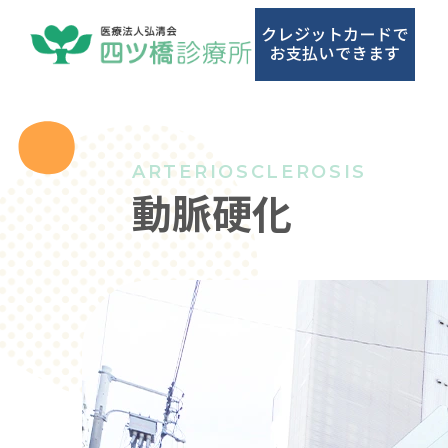
大
阪
市
西
区
ARTERIOSCLEROSIS
の
動脈硬化
四
ツ
橋・
西
大
橋・
心
斎
橋
で
動