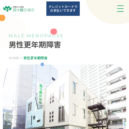
大
阪
市
西
区
MALE MENOPAUSE
男性更年期障害
の
四
ツ
>
HOME
男性更年期障害
橋・
西
大
橋・
心
斎
橋
で
男
性
更
年