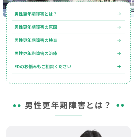
期
障
男性更年期障害とは？
害
の
男性更年期障害の原因
治
療
男性更年期障害の検査
は
四
男性更年期障害の治療
ツ
橋
EDのお悩みもご相談ください
診
療
所
男性更年期障害とは？